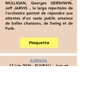
MULLIGAN, Georges GERSHWIN,
Jeff JARVIS .. le large répertoire de
l'orchestre permet de répondre aux
attentes d'un vaste public amateur
de belles chansons, de Swing et de
Funk.
Plaquette
AGENDA
12 juin 2026 - FUVEAU - Jazz et
Rock à 30 gouttes
29 août 2026 - SALON DE
PROVENCE - Parenthèses musicales